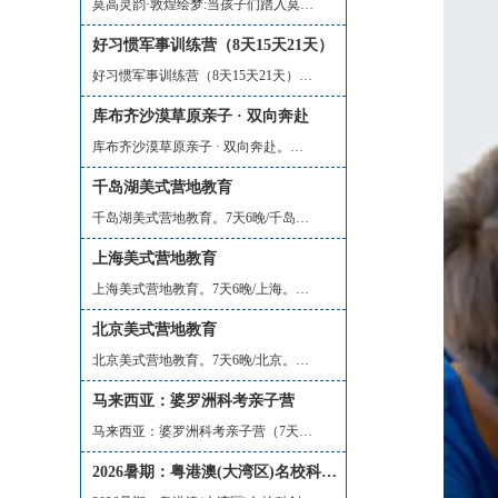
莫高灵韵·敦煌绘梦:当孩子们踏入莫高窟...
好习惯军事训练营（8天15天21天）
好习惯军事训练营（8天15天21天）。军事...
库布齐沙漠草原亲子 · 双向奔赴
库布齐沙漠草原亲子 · 双向奔赴。这是...
千岛湖美式营地教育
千岛湖美式营地教育。7天6晚/千岛湖。游...
上海美式营地教育
上海美式营地教育。7天6晚/上海。游美营...
北京美式营地教育
北京美式营地教育。7天6晚/北京。游美营...
马来西亚：婆罗洲科考亲子营
马来西亚：婆罗洲科考亲子营（7天6晚）...
2026暑期：粤港澳(大湾区)名校科创研学营（5天4晚）