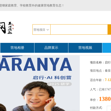
进继家庭教育、学校教育外的健康营地教育生态！
营地项目
营地相册
品牌展示
营地视频
项目名称：启行·
项目地点：秦皇
7-1
适合年龄：
人气：已有174
1380
单价：
付款方式: