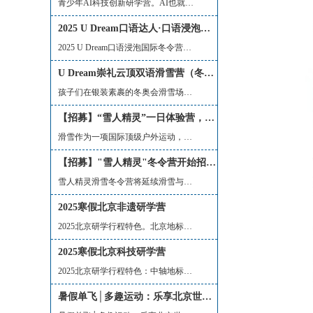
青少年AI科技创新研学营。AI也就是人工...
2025 U Dream口语达人·口语浸泡营（冬令营）
2025 U Dream口语浸泡国际冬令营，2025 ...
U Dream崇礼云顶双语滑雪营（冬奥会场地）
孩子们在银装素裹的冬奥会滑雪场地上驰...
【招募】“雪人精灵”一日体验营，零基础体验，有基础练习！解锁雪上新技能！
滑雪作为一项国际顶级户外运动，不仅可...
【招募】"雪人精灵"冬令营开始招募啦！（5天）
雪人精灵滑雪冬令营将延续滑雪与儿童情...
2025寒假北京非遗研学营
2025北京研学行程特色。北京地标：天安...
2025寒假北京科技研学营
2025北京研学行程特色：中轴地标：天安...
暑假单飞│多趣运动：乐享北京世园，玩转水陆空