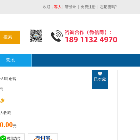
欢迎，
客人
|
请登录
|
免费注册
|
忘记密码?
营地
AI科创营
岛
2岁
7人收藏
0.00
元