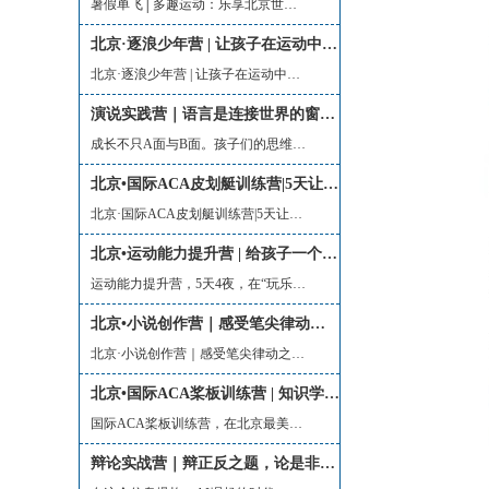
暑假单飞│多趣运动：乐享北京世园，玩...
北京·逐浪少年营 | 让孩子在运动中追寻更热烈的生命力
北京·逐浪少年营 | 让孩子在运动中追寻...
演说实践营｜语言是连接世界的窗口，表达是开拓思维的大门
成长不只A面与B面。孩子们的思维，不应...
北京•国际ACA皮划艇训练营|5天让孩子get风靡全球的水上运动技能
北京·国际ACA皮划艇训练营|5天让孩子ge...
北京•运动能力提升营 | 给孩子一个最快乐的夏天
运动能力提升营，5天4夜，在“玩乐”中...
北京•小说创作营｜感受笔尖律动之美，玩转两大文学体裁，体验四种角色变换
北京·小说创作营｜感受笔尖律动之美，...
北京•国际ACA桨板训练营 | 知识学习+技能认证一站式体验
国际ACA桨板训练营，在北京最美的金海湖...
辩论实战营｜辩正反之题，论是非之理，析世界之变