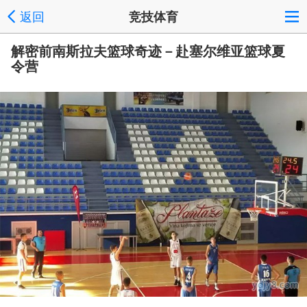
返回
竞技体育
解密前南斯拉夫篮球奇迹－赴塞尔维亚篮球夏
令营