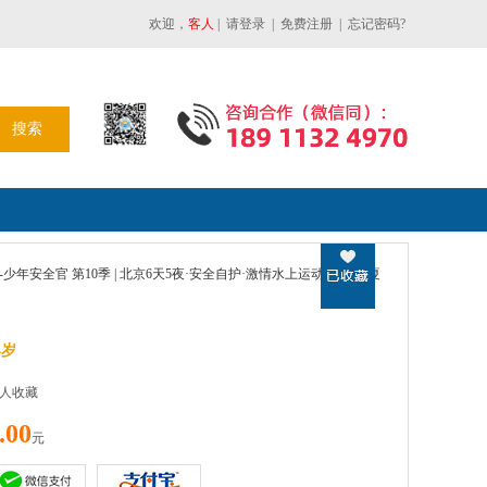
欢迎，
客人
|
请登录
|
免费注册
|
忘记密码?
少年安全官 第10季 | 北京6天5夜·安全自护·激情水上运动·酷凉一夏
4岁
3人收藏
.00
元