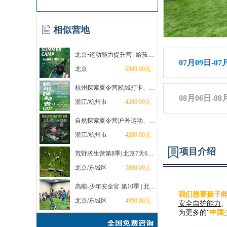
相似营地
北京•运动能力提升营 | 给孩子一个最快乐的夏天
07月09日-07
北京
6980.00元
杭州探索夏令营|杭城打卡、古国探秘、溶洞科考...这个夏天，一起探索世界！
08月06日-08
浙江/杭州市
4280.00元
自然探索夏令营|户外运动、森林探险、溶洞探秘...去18°的灵山做大自然的孩子！
浙江/杭州市
4280.00元
项目介绍
荒野求生营第8季| 北京7天6晚·精品营·逼真故事化情境，鲁滨逊式丛林探险之旅（双营地选择）
北京/东城区
5880.00元
高能-少年安全官 第10季 | 北京6天5夜·安全自护·激情水上运动·酷凉一夏
我们想要孩子
北京/东城区
4990.00元
安全自护能力
为更多的“
中国