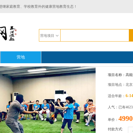
进继家庭教育、学校教育外的健康营地教育生态！
营地项目
营地
项目名称：高能-
项目地点：北京
6-1
适合年龄：
人气：已有462
4990
单价：
付款方式: