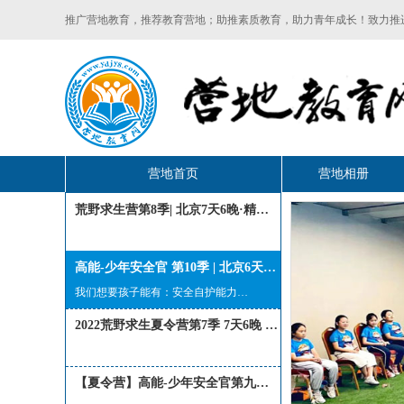
推广营地教育，推荐教育营地；助推素质教育，助力青年成长！致力推
营地首页
营地相册
荒野求生营第8季| 北京7天6晚·精品营·逼真故事化情境，鲁滨逊式丛林探险之旅（双营地选择）
高能-少年安全官 第10季 | 北京6天5夜·安全自护·激情水上运动·酷凉一夏
我们想要孩子能有：安全自护能力、运动...
2022荒野求生夏令营第7季 7天6晚 森林探险奇幻之旅
【夏令营】高能-少年安全官第九季 安全自护·水陆运动挑战·酷凉嗨度一夏