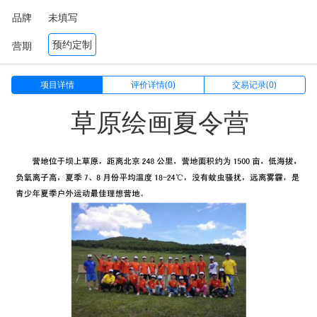
品牌
未填写
预约定制
营期
项目详情
评价详情(0)
交易记录(0)
草原绘画夏令营