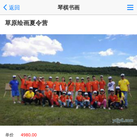
返回
琴棋书画
草原绘画夏令营
单价
4980.00