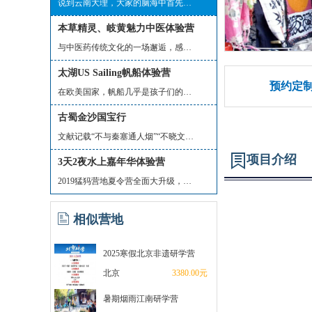
说到云南大理，大家的脑海中首先会想到...
本草精灵、岐黄魅力中医体验营
与中医药传统文化的一场邂逅，感受岐黄...
太湖US Sailing帆船体验营
预约定
在欧美国家，帆船几乎是孩子们的必修课...
古蜀金沙国宝行
文献记载“不与秦塞通人烟”“不晓文字...
项目介绍
3天2夜水上嘉年华体验营
2019猛犸营地夏令营全面大升级，经过5年...
相似营地
2025寒假北京非遗研学营
北京
3380.00元
暑期烟雨江南研学营