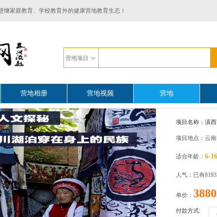
进继家庭教育、学校教育外的健康营地教育生态！
营地项目
营地相册
营地视频
营地
项目名称：滇西
项目地点：云南
6-
适合年龄：
人气：已有819
3880
单价：
付款方式: