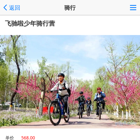
返回
骑行
飞驰啦少年骑行营
单价
568.00