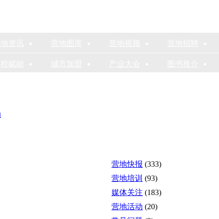
营地资讯
营地图库
营地视频
营地招聘
课程赋能
城市加盟
产业大会
图书推介
动
营地快报
(333)
营地培训
(93)
媒体关注
(183)
营地活动
(20)