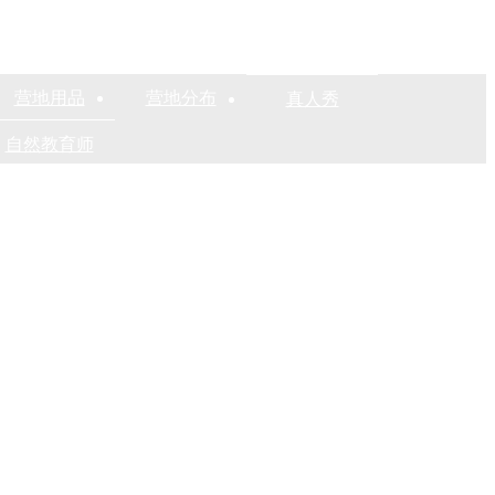
营地用品
营地分布
真人秀
自然教育师