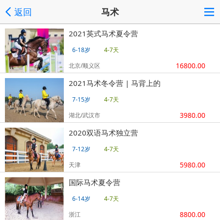
返回
马术
2021英式马术夏令营
6-18岁
4-7天
16800.00
北京/顺义区
2021马术冬令营 | 马背上的
7-15岁
4-7天
3980.00
湖北/武汉市
2020双语马术独立营
7-12岁
4-7天
5980.00
天津
国际马术夏令营
6-14岁
4-7天
8800.00
浙江