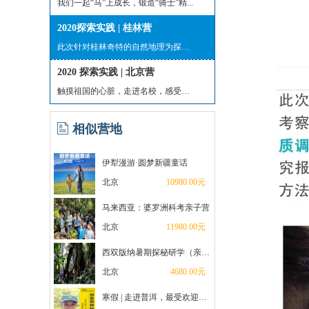
我们一起“马”上成长，锻造“骑士”精...
2020探索实践 | 桂林营
此次针对桂林奇特的自然地理为探究项目...
2020 探索实践 | 北京营
触摸祖国的心脏，走进名校，感受祖国的...
相似营地
伊犁漫游·圆梦新疆童话
北京
10980.00元
马来西亚：婆罗洲科考亲子营
北京
11980.00元
西双版纳暑期探秘研学（亲子单飞）
北京
4680.00元
寒假 | 走进普洱，最受欢迎的明星科考营来啦！雨林昆虫+明星动植物+亚洲象保护志愿者