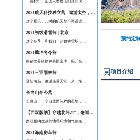
一路黔行，走进人类返璞归真的侗寨，寻...
2021航天科技独立营 | 遨游太空，筑梦未来，中国航天科技启蒙营
这个夏天，儿时的航天梦不再遥远，身临...
2021初级滑雪营 | 北京
预约定
这个冬季，和我们一起驰骋雪场，体验滑...
2021腾冲冬令营
探秘世界级物种基因宝库，揭开高黎贡山...
项目介绍
2021三亚雨林营
登陆海岛，邂逅热带天堂，来一场避冬之...
长白山冬令营
长白山，一个自然而纯粹的圣地，雪域探...
【西双版纳】穿越北纬21°，邂逅野象的秘境之旅
西双版纳优越的地理环境和气候条件孕育...
2021海南房车营