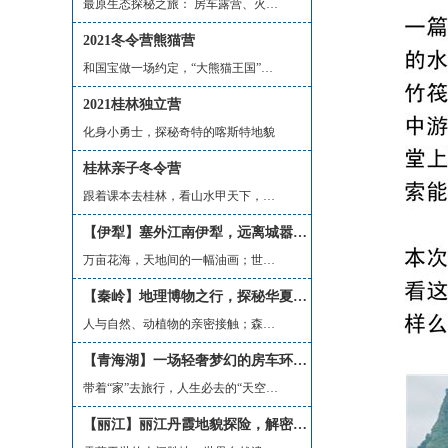
最原生态探秘之旅： 房车露营、火山历险...
2021冬令营熊猫营
和国宝做一场约定，“大熊猫王国”生态...
2021桂林独立营
化身小勇士，探秘奇特的喀斯特地貌
桂林亲子冬令营
跟着课本去桂林，看山水甲天下，探神秘...
【伊犁】塞外江南伊犁，远离城嚣的醉美天堂
万亩花海，天地间的一幅油画；世界上最...
【秦岭】地理博物之行，探秘华夏南北分界线
人与自然、动植物的亲密接触；森林徒步...
【青海湖】一场轻奢梦幻的房车环湖旅行
带着“家”去旅行，人生必去的“天空之...
【丽江】丽江丹霞地貌探险，解密地球本来的面貌