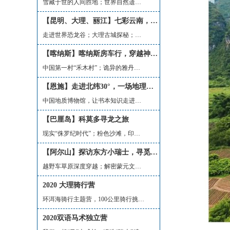
雪藏于世的人间胜地；世界自然遗产，见...
【昆明、大理、丽江】七彩云南，自然与人文的盛宴
走进世界恐龙谷；大理古城探秘；地质探...
【喀纳斯】喀纳斯房车行，穿越神秘的北疆！
中国第一村“禾木村”；诡异的雅丹风蚀...
【恩施】走进北纬30°，一场地理奇观的视觉盛宴
中国地质博物馆，让书本知识走进现实；...
【巴厘岛】科莫多寻龙之旅
现实“侏罗纪时代”；粉色沙滩，印尼国...
【阿尔山】探访东方小瑞士，寻觅森林、草原深处的秘境
越野车草原深度穿越；解密蒙元文化；大...
2020 大理骑行营
环洱海骑行主题营，100公里骑行挑战系列
2020双语马术独立营