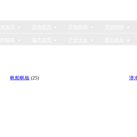
营地资讯
营地图库
营地视频
营地招聘
课程赋能
城市加盟
产业大会
图书推介
帆船帆板
(25)
潜