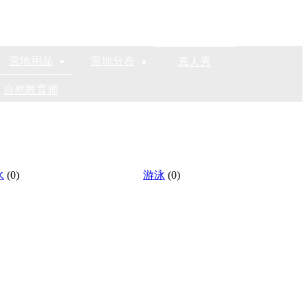
营地用品
营地分布
真人秀
自然教育师
水
(0)
游泳
(0)