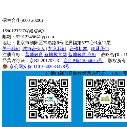
招生合作(9:00-20:00)
15601237370(微信同)
邮箱：929123456@qq.com
地址：北京市朝阳区常惠路6号北辰福第V中心B座11层
关于我们
|
城市合伙人
|
加入我们
|
合作机构
|
联系我们
注册商标：
营地教育
营地教育网
营地教育.商标
战略合作：1891
经营许可证：京B2-20170723
京ICP备15064675号
版权所有：
京公网安备 11010502033478号
广播电视节目制作经营许可证：（京）字第