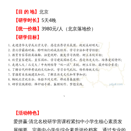
【
目
的
地
】
北京
【
研学
时长
】
5天4晚
【统一价格
】
3980元/人（北京落地价）
【
研学目标
】
、
【活动特色】
爱拼赢·清北名校研学营课程紧扣中小学生核心素质发
展纲要，完善中小学生综合素质评价档案。通过专业的