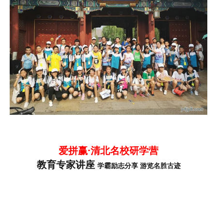
爱拼赢·清北名校研学营
教育专家讲座
学霸励志分享
游览名胜古迹