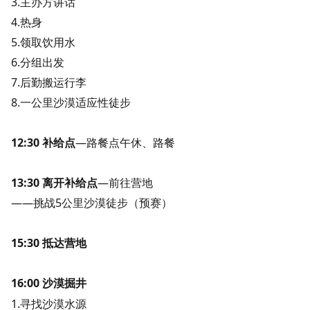
3.主办方讲话
4.热身
5.领取饮用水
6.分组出发
7.后勤搬运行李
8.一
公里沙漠适应性徒步
12:30 补给点
—路餐点午休、路餐
13:30 离开补给点
—前往营地
——挑战5公里沙漠徒步（预赛）
15:30 抵达营地
16:00 沙漠掘井
1.寻找沙漠水源